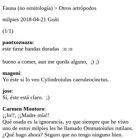
Fauna (no ornitología) > Otros artrópodos
milpies 2018-04-21 Goñi
(1/1)
pantxozuazu
:
este tiene bandas doradas :o :o
bueno a comer, aun me queda alguno, ;) ;)
magoni
:
Yo éste si lo veo Cylindroiulus caeruleocinctus.
jose
:
Sí, éste está claro. ;)
Carmen Montoro
:
¡¡Jo!!, ¡¡Madre mía!!
Qué osada es la ignorancia, yo que siempre que he visto
uno de estos milpies les he llamado Ommatoiulus rutilans.
¿Qué hago ahora? Seguro que no tengo ninguno bien.