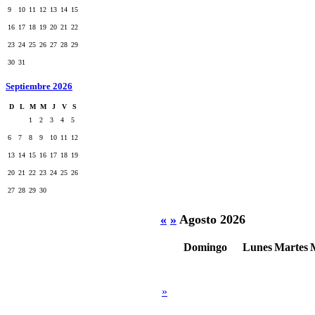
9
10
11
12
13
14
15
16
17
18
19
20
21
22
23
24
25
26
27
28
29
30
31
Septiembre 2026
D
L
M
M
J
V
S
1
2
3
4
5
6
7
8
9
10
11
12
13
14
15
16
17
18
19
20
21
22
23
24
25
26
27
28
29
30
«
»
Agosto 2026
Domingo
Lunes
Martes
»