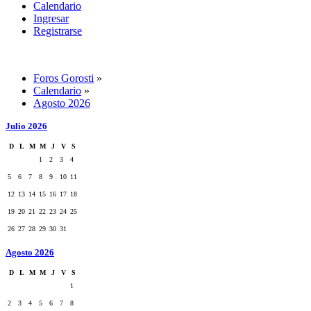
Calendario
Ingresar
Registrarse
Foros Gorosti
»
Calendario
»
Agosto 2026
Julio 2026
D
L
M
M
J
V
S
1
2
3
4
5
6
7
8
9
10
11
12
13
14
15
16
17
18
19
20
21
22
23
24
25
26
27
28
29
30
31
Agosto 2026
D
L
M
M
J
V
S
1
2
3
4
5
6
7
8