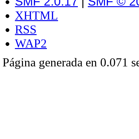
SMF 2.0.17
|
SMF © 2
XHTML
RSS
WAP2
Página generada en 0.071 s