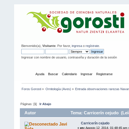
Bienvenido(a),
Visitante
. Por favor,
ingresa
o
regístrate
.
Ingresar con nombre de usuario, contraseña y duración de la sesión
Inicio
Ayuda
Buscar
Calendario
Ingresar
Registrarse
Foros Gorosti
»
Ornitología (Aves)
»
Entrada observaciones rarezas Navar
Páginas: [
1
]
Ir Abajo
Autor
Tema: Carricerín cejudo (Leí
Carricerín cejudo
Javi
Sola
«
en:
Agosto 12, 2014, 01:48:45 pm 