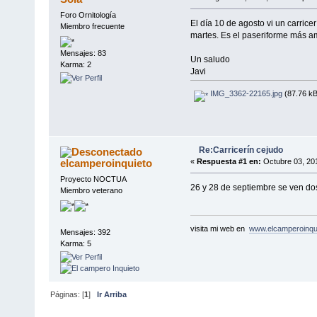
Foro Ornitología
El día 10 de agosto vi un carrice
Miembro frecuente
martes. Es el paseriforme más a
Mensajes: 83
Un saludo
Karma: 2
Javi
IMG_3362-22165.jpg
(87.76 kB
Re:Carricerín cejudo
elcamperoinquieto
«
Respuesta #1 en:
Octubre 03, 201
Proyecto NOCTUA
26 y 28 de septiembre se ven do
Miembro veterano
visita mi web en
www.elcamperoinqu
Mensajes: 392
Karma: 5
Páginas: [
1
]
Ir Arriba