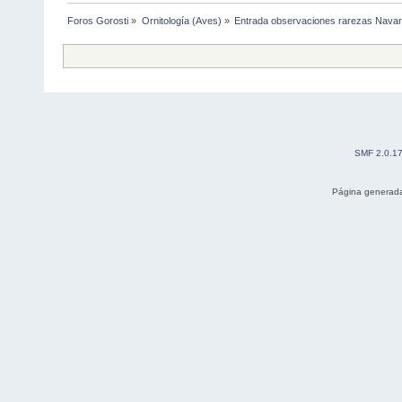
Foros Gorosti
»
Ornitología (Aves)
»
Entrada observaciones rarezas Navar
SMF 2.0.1
Página generada