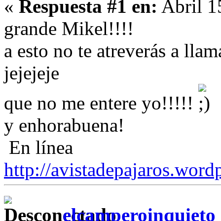
«
Respuesta #1 en:
Abril 1
grande Mikel!!!!
a esto no te atreverás a lla
jejejeje
que no me entere yo!!!!!
y enhorabuena!
En línea
http://avistadepajaros.word
elcamperoinquieto