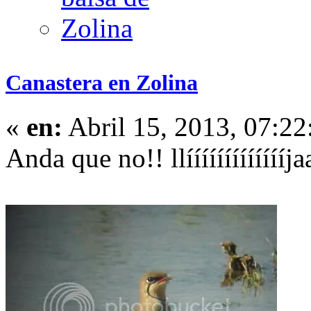
Canastera en Zolina
«
en:
Abril 15, 2013, 07:22
Anda que no!! llíííííííííííííja