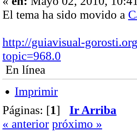
«
en:
Mayo 02, 2010, 10:41
El tema ha sido movido a
C
http://guiavisual-gorosti.or
topic=968.0
En línea
Imprimir
Páginas: [
1
]
Ir Arriba
« anterior
próximo »