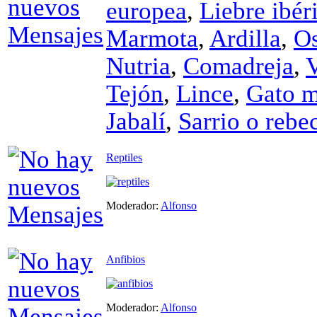
europea
,
Liebre ibér
Marmota
,
Ardilla
,
O
Nutria
,
Comadreja
,
Tejón
,
Lince
,
Gato m
Jabalí
,
Sarrio o rebe
Reptiles
Moderador:
Alfonso
Anfibios
Moderador:
Alfonso