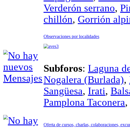
Verderón serrano
,
Pi
chillón
,
Gorrión alp
Observaciones por localidades
Subforos
:
Laguna de 
Nogalera (Burlada)
,
Sangüesa
,
Irati
,
Bals
Pamplona Taconera
Oferta de cursos, charlas, colaboraciones, excu