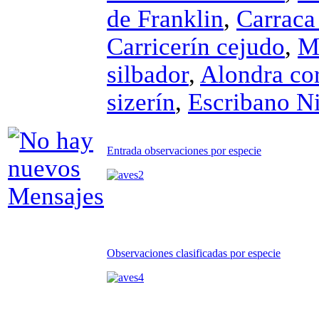
de Franklin
,
Carraca
Carricerín cejudo
,
Mo
silbador
,
Alondra co
sizerín
,
Escribano N
Entrada observaciones por especie
Observaciones clasificadas por especie