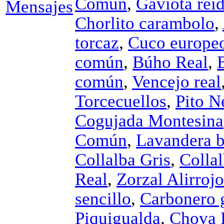
Común
,
Gaviota rei
Chorlito carambolo
,
torcaz
,
Cuco europe
común
,
Búho Real
,
común
,
Vencejo real
Torcecuellos
,
Pito N
Cogujada Montesina
Común
,
Lavandera b
Collalba Gris
,
Collal
Real
,
Zorzal Alirrojo
sencillo
,
Carbonero 
Piquigualda
,
Chova P