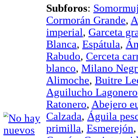
Subforos
:
Somormuj
Cormorán Grande
,
A
imperial
,
Garceta gr
Blanca
,
Espátula
,
Án
Rabudo
,
Cerceta car
blanco
,
Milano Neg
Alimoche
,
Buitre L
Aguilucho Lagonero
Ratonero
,
Abejero e
Calzada
,
Águila pes
primilla
,
Esmerejón