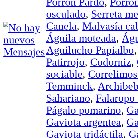
Porrón Pardo
,
Porró
osculado
,
Serreta m
Canela
,
Malvasía ca
Águila moteada
,
Águ
Aguilucho Papialbo
Patirrojo
,
Codorniz
,
sociable
,
Correlimos
Temminck
,
Archibeb
Sahariano
,
Falaropo
Págalo pomarino
,
Ga
Gaviota argentea
,
Ga
Gaviota tridáctila
,
G