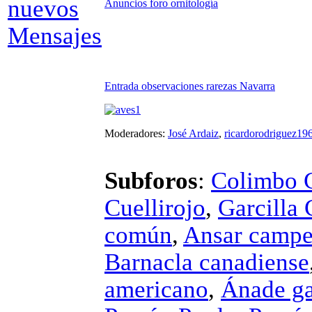
Anuncios foro ornitología
Entrada observaciones rarezas Navarra
Moderadores:
José Ardaiz
,
ricardorodriguez19
Subforos
:
Colimbo 
Cuellirojo
,
Garcilla 
común
,
Ansar campe
Barnacla canadiense
americano
,
Ánade ga