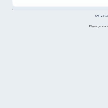
SMF 2.0.1
Página generada