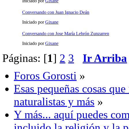
Iniciado por
Gixane
Conversando con Juan Ignacio Deán
Iniciado por
Gixane
Conversando con Jose María Lebrón Zunzarren
Iniciado por
Gixane
Páginas: [
1
]
2
3
Ir Arriba
Foros Gorosti
»
Esas pequeñas cosas que 
naturalistas y más
»
Y más... aquí puedes com
incluido la religión y la p