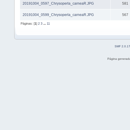
20191004_0597_Chrysoperla_carneaR.JPG
581
20191004_0599_Chrysoperla_carneaR.JPG
567
Páginas: [
1
]
2
3
...
11
SMF 2.0.1
Página generada