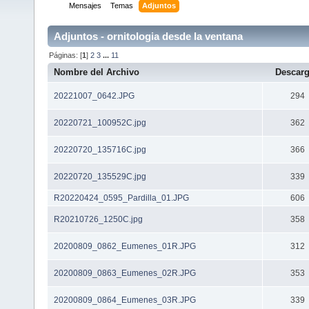
Mensajes
Temas
Adjuntos
Adjuntos - ornitologia desde la ventana
Páginas: [
1
]
2
3
...
11
Nombre del Archivo
Descar
20221007_0642.JPG
294
20220721_100952C.jpg
362
20220720_135716C.jpg
366
20220720_135529C.jpg
339
R20220424_0595_Pardilla_01.JPG
606
R20210726_1250C.jpg
358
20200809_0862_Eumenes_01R.JPG
312
20200809_0863_Eumenes_02R.JPG
353
20200809_0864_Eumenes_03R.JPG
339