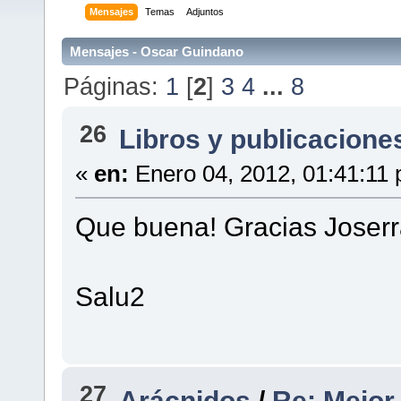
Mensajes
Temas
Adjuntos
Mensajes - Oscar Guindano
Páginas:
1
[
2
]
3
4
...
8
26
Libros y publicacione
«
en:
Enero 04, 2012, 01:41:11
Que buena! Gracias Joserra
Salu2
27
Arácnidos
/
Re: Mejor 