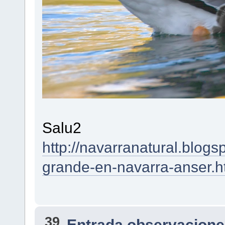
Salu2
http://navarranatural.blog
grande-en-navarra-anser.h
39
Entrada observacione