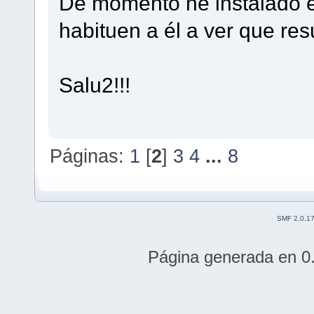
De momento he instalado e
habituen a él a ver que resu
Salu2!!!
Páginas:
1
[
2
]
3
4
...
8
SMF 2.0.1
Página generada en 0