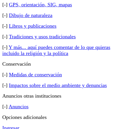
[-]
GPS, orientación, SIG, mapas
[-]
Dibujo de naturaleza
[-]
Libros y publicaciones
[-]
Tradiciones y usos tradicionales
[-]
Y más... aquí puedes comentar de lo que quieras
incluido la religión y la política
Conservación
[-]
Medidas de conservación
[-]
Impactos sobre el medio ambiente y denuncias
Anuncios otras instituciones
[-]
Anuncios
Opciones adicionales
Ingresar