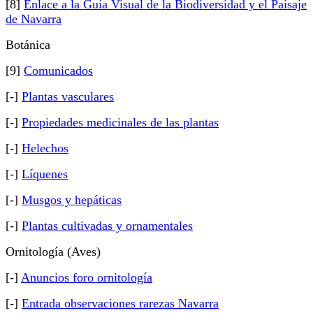
[8]
Enlace a la Guía Visual de la Biodiversidad y el Paisaje
de Navarra
Botánica
[9]
Comunicados
[-]
Plantas vasculares
[-]
Propiedades medicinales de las plantas
[-]
Helechos
[-]
Líquenes
[-]
Musgos y hepáticas
[-]
Plantas cultivadas y ornamentales
Ornitología (Aves)
[-]
Anuncios foro ornitología
[-]
Entrada observaciones rarezas Navarra