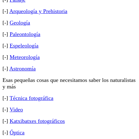
[-]
Arqueología y Prehistoria
[-]
Geología
[-]
Paleontología
[-]
Espeleología
[-]
Meteorología
[-]
Astronomía
Esas pequeñas cosas que necesitamos saber los naturalistas
y más
[-]
Técnica fotográfica
[-]
Video
[-]
Katxibatxes fotográficos
[-]
Óptica