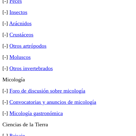
[-]
Peces
[-]
Insectos
[-]
Arácnidos
[-]
Crustáceos
[-]
Otros artrópodos
[-]
Moluscos
[-]
Otros invertebrados
Micología
[-]
Foro de discusión sobre micología
[-]
Convocatorias y anuncios de micología
[-]
Micología gastronómica
Ciencias de la Tierra
[-]
Paisaje