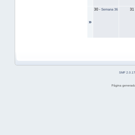
30
31
-
Semana 36
»
SMF 2.0.1
Página generada