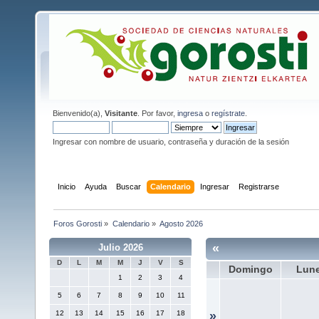
Bienvenido(a),
Visitante
. Por favor,
ingresa
o
regístrate
.
Ingresar con nombre de usuario, contraseña y duración de la sesión
Inicio
Ayuda
Buscar
Calendario
Ingresar
Registrarse
Foros Gorosti
»
Calendario
»
Agosto 2026
«
Julio 2026
D
L
M
M
J
V
S
Domingo
Lun
1
2
3
4
5
6
7
8
9
10
11
12
13
14
15
16
17
18
»