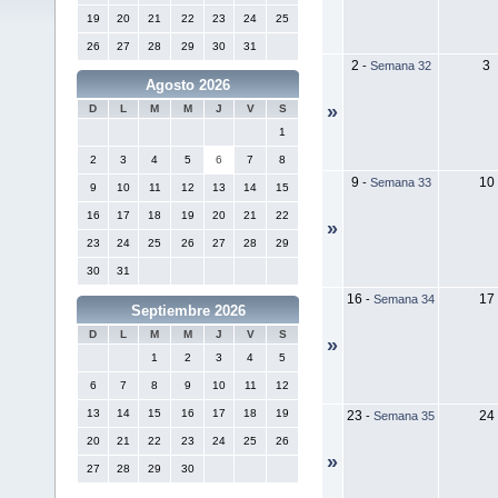
19
20
21
22
23
24
25
26
27
28
29
30
31
2
3
-
Semana 32
Agosto 2026
»
D
L
M
M
J
V
S
1
2
3
4
5
6
7
8
9
10
-
Semana 33
9
10
11
12
13
14
15
16
17
18
19
20
21
22
»
23
24
25
26
27
28
29
30
31
16
17
-
Semana 34
Septiembre 2026
D
L
M
M
J
V
S
»
1
2
3
4
5
6
7
8
9
10
11
12
13
14
15
16
17
18
19
23
24
-
Semana 35
20
21
22
23
24
25
26
»
27
28
29
30