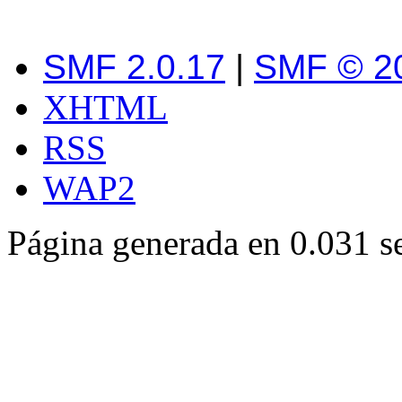
SMF 2.0.17
|
SMF © 2
XHTML
RSS
WAP2
Página generada en 0.031 s