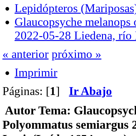
Lepidópteros (Mariposas
Glaucopsyche melanops 
2022-05-28 Liedena, río I
« anterior
próximo »
Imprimir
Páginas: [
1
]
Ir Abajo
Autor
Tema: Glaucopsyc
Polyommatus semiargus 2