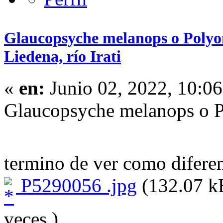
Glaucopsyche melanops o Poly
Liedena, río Irati
«
en:
Junio 02, 2022, 10:0
Glaucopsyche melanops o 
termino de ver como difere
P5290056 .jpg
(132.07 kB
veces.)