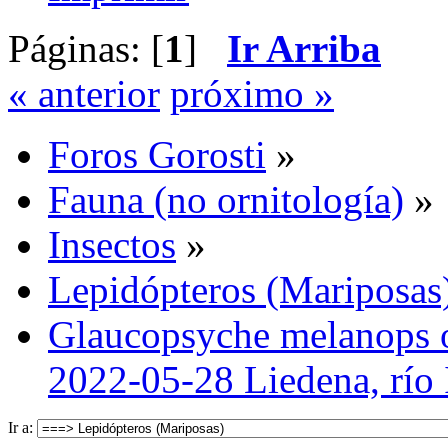
Páginas: [
1
]
Ir Arriba
« anterior
próximo »
Foros Gorosti
»
Fauna (no ornitología)
»
Insectos
»
Lepidópteros (Mariposas
Glaucopsyche melanops 
2022-05-28 Liedena, río I
Ir a: