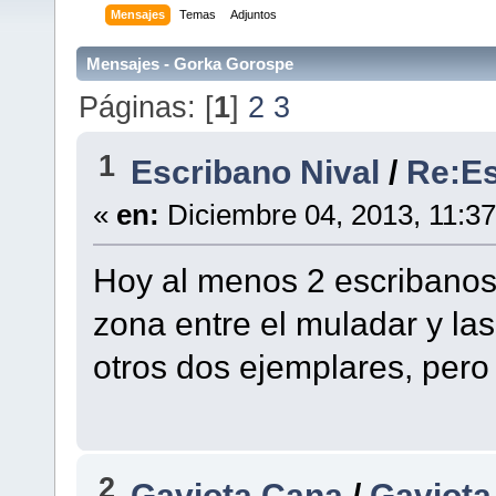
Mensajes
Temas
Adjuntos
Mensajes - Gorka Gorospe
Páginas: [
1
]
2
3
1
Escribano Nival
/
Re:Es
«
en:
Diciembre 04, 2013, 11:3
Hoy al menos 2 escribanos
zona entre el muladar y la
otros dos ejemplares, pero
2
Gaviota Cana
/
Gaviota 