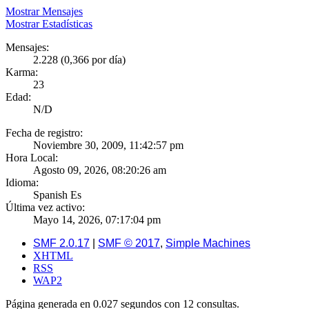
Mostrar Mensajes
Mostrar Estadísticas
Mensajes:
2.228 (0,366 por día)
Karma:
23
Edad:
N/D
Fecha de registro:
Noviembre 30, 2009, 11:42:57 pm
Hora Local:
Agosto 09, 2026, 08:20:26 am
Idioma:
Spanish Es
Última vez activo:
Mayo 14, 2026, 07:17:04 pm
SMF 2.0.17
|
SMF © 2017
,
Simple Machines
XHTML
RSS
WAP2
Página generada en 0.027 segundos con 12 consultas.