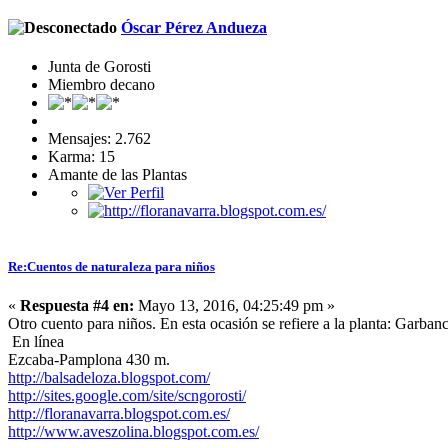
Óscar Pérez Andueza
Junta de Gorosti
Miembro decano
Mensajes: 2.762
Karma: 15
Amante de las Plantas
Re:Cuentos de naturaleza para niños
«
Respuesta #4 en:
Mayo 13, 2016, 04:25:49 pm »
Otro cuento para niños. En esta ocasión se refiere a la planta: Garbanc
En línea
Ezcaba-Pamplona 430 m.
http://balsadeloza.blogspot.com/
http://sites.google.com/site/scngorosti/
http://floranavarra.blogspot.com.es/
http://www.aveszolina.blogspot.com.es/