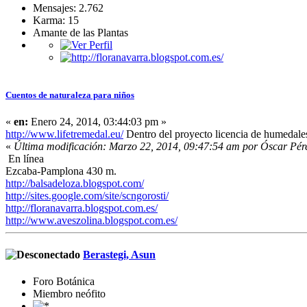
Mensajes: 2.762
Karma: 15
Amante de las Plantas
Cuentos de naturaleza para niños
«
en:
Enero 24, 2014, 03:44:03 pm »
http://www.lifetremedal.eu/
Dentro del proyecto licencia de humedales
«
Última modificación: Marzo 22, 2014, 09:47:54 am por Óscar Pér
En línea
Ezcaba-Pamplona 430 m.
http://balsadeloza.blogspot.com/
http://sites.google.com/site/scngorosti/
http://floranavarra.blogspot.com.es/
http://www.aveszolina.blogspot.com.es/
Berastegi, Asun
Foro Botánica
Miembro neófito