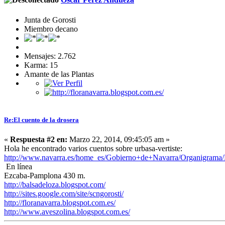
Junta de Gorosti
Miembro decano
Mensajes: 2.762
Karma: 15
Amante de las Plantas
Re:El cuento de la drosera
«
Respuesta #2 en:
Marzo 22, 2014, 09:45:05 am »
Hola he encontrado varios cuentos sobre urbasa-vertiste:
http://www.navarra.es/home_es/Gobierno+de+Navarra/Organigrama/
En línea
Ezcaba-Pamplona 430 m.
http://balsadeloza.blogspot.com/
http://sites.google.com/site/scngorosti/
http://floranavarra.blogspot.com.es/
http://www.aveszolina.blogspot.com.es/