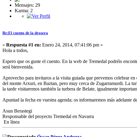
Mensajes: 29
Karma: 2
Re:El cuento de la drosera
«
Respuesta #1 en:
Enero 24, 2014, 07:41:06 pm »
Hola a todos,
Espero que os guste el cuento. En la web de Tremedal podréis encontr
será bienvenida.
Aprovecho para invitaros a la visita guiada que prevemos celebrar en 
del monte Arxuri, en Baztan, pero muy cerca de Zugarramurdi. La turb
la tarde visitaremos también la turbera de Belate, igualmente importa
Apuntad la fecha en vuestra agenda; os informaremos más adelante de 
Asun Berastegi
Responsable del proyecto Tremedal en Navarra
En línea
Óscar Pérez Andueza