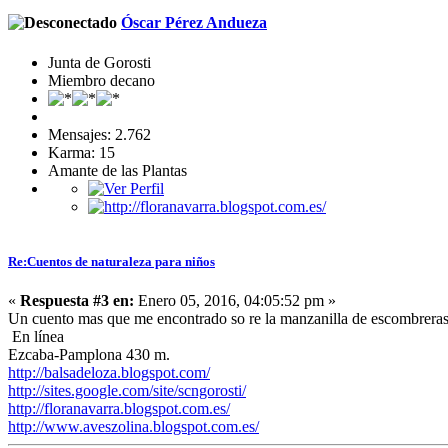
Óscar Pérez Andueza
Junta de Gorosti
Miembro decano
Mensajes: 2.762
Karma: 15
Amante de las Plantas
Re:Cuentos de naturaleza para niños
«
Respuesta #3 en:
Enero 05, 2016, 04:05:52 pm »
Un cuento mas que me encontrado so re la manzanilla de escombrera
En línea
Ezcaba-Pamplona 430 m.
http://balsadeloza.blogspot.com/
http://sites.google.com/site/scngorosti/
http://floranavarra.blogspot.com.es/
http://www.aveszolina.blogspot.com.es/