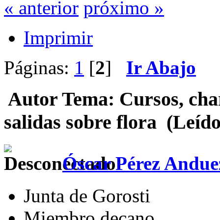
« anterior
próximo »
Imprimir
Páginas:
1
[
2
]
Ir Abajo
Autor
Tema: Cursos, char
salidas sobre flora (Leíd
Óscar Pérez Andue
Junta de Gorosti
Miembro decano