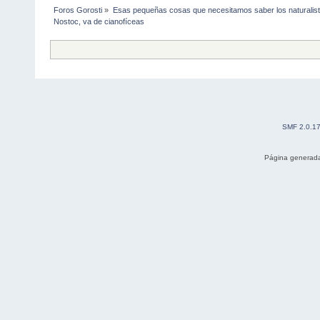
Foros Gorosti
»
Esas pequeñas cosas que necesitamos saber los naturalis
Nostoc, va de cianofíceas
SMF 2.0.1
Página generada