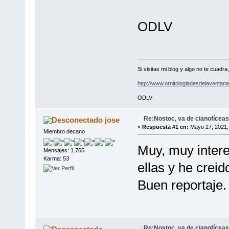
ODLV
Si visitas mi blog y algo no te cuad
http://www.ornitologiadesdelaventa
ODLV
Re:Nostoc, va de cianofíceas
jose
«
Respuesta #1 en:
Mayo 27, 2021,
Miembro decano
Muy, muy intere
Mensajes: 1.765
Karma: 53
ellas y he crei
Buen reportaje.
Re:Nostoc, va de cianofíceas