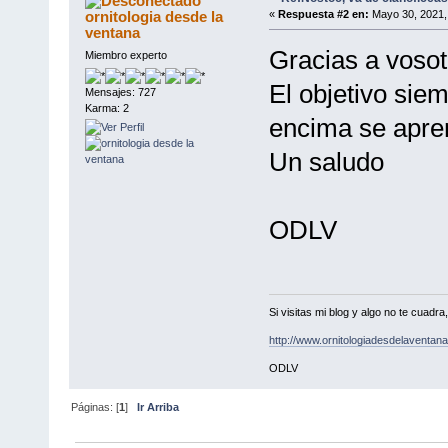
ornitologia desde la
«
Respuesta #2 en:
Mayo 30, 2021,
ventana
Gracias a vosot
Miembro experto
El objetivo siem
Mensajes: 727
Karma: 2
encima se apre
Un saludo
ODLV
Si visitas mi blog y algo no te cuad
http://www.ornitologiadesdelaventa
ODLV
Páginas: [
1
]
Ir Arriba