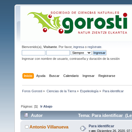
Bienvenido(a),
Visitante
. Por favor,
ingresa
o
regístrate
.
Ingresar con nombre de usuario, contraseña y duración de la sesión
Inicio
Ayuda
Buscar
Calendario
Ingresar
Registrarse
Foros Gorosti
»
Ciencias de la Tierra
»
Espeleología
»
Para identificar
Páginas: [
1
]
Ir Abajo
Autor
Tema: Para identificar (Le
Para identificar
Antonio Villanueva
«
en:
Diciembre 26, 2020, 07: