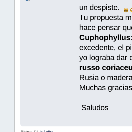
un despiste.
Tu propuesta m
hace pensar que
Cuphophyllus
excedente, el p
yo lograba dar c
russo coriace
Rusia o madera
Muchas gracias 
Saludos
Páginas: [
1
]
Ir Arriba