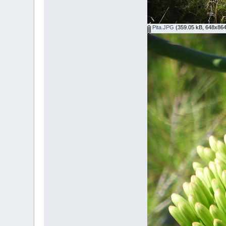
Pita.JPG
(359.05 kB, 648x864 