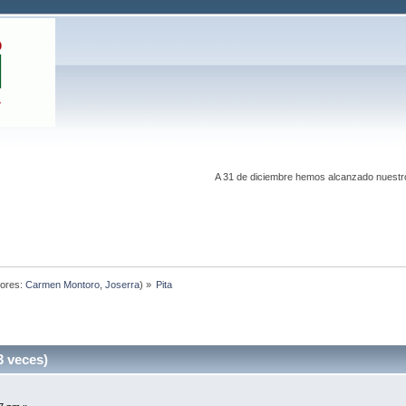
A 31 de diciembre hemos alcanzado nuestro 
ores:
Carmen Montoro
,
Joserra
) »
Pita
3 veces)