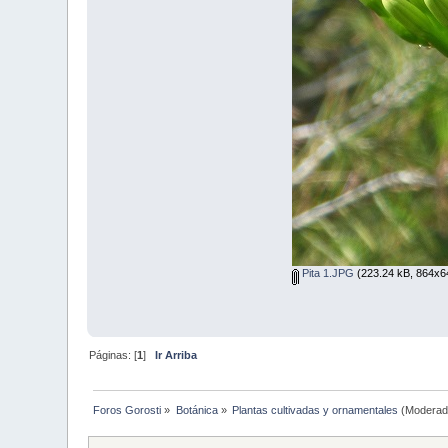
Pita 1.JPG
(223.24 kB, 864x64
Páginas: [
1
]
Ir Arriba
Foros Gorosti
»
Botánica
»
Plantas cultivadas y ornamentales
(Moderad