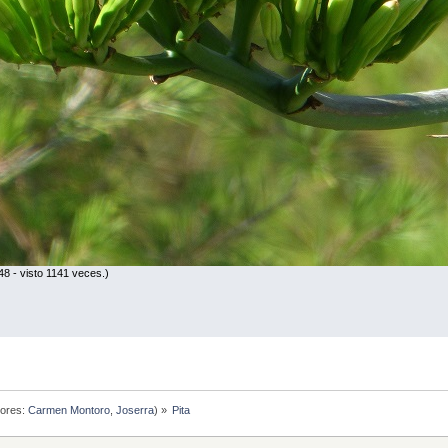
8 - visto 1141 veces.)
ores:
Carmen Montoro
,
Joserra
) »
Pita