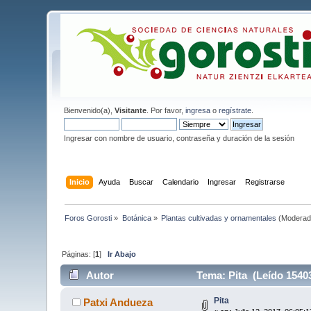
Bienvenido(a),
Visitante
. Por favor,
ingresa
o
regístrate
.
Ingresar con nombre de usuario, contraseña y duración de la sesión
Inicio
Ayuda
Buscar
Calendario
Ingresar
Registrarse
Foros Gorosti
»
Botánica
»
Plantas cultivadas y ornamentales
(Moderad
Páginas: [
1
]
Ir Abajo
Autor
Tema: Pita (Leído 1540
Pita
Patxi Andueza