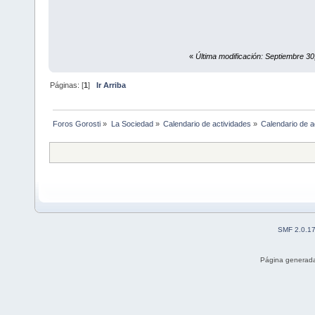
«
Última modificación: Septiembre 3
Páginas: [
1
]
Ir Arriba
Foros Gorosti
»
La Sociedad
»
Calendario de actividades
»
Calendario de a
SMF 2.0.1
Página generada