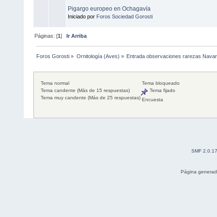
Pigargo europeo en Ochagavía
Iniciado por
Foros Sociedad Gorosti
Páginas: [
1
]
Ir Arriba
Foros Gorosti
»
Ornitología (Aves)
»
Entrada observaciones rarezas Navar
Tema normal
Tema bloqueado
Tema candente (Más de 15 respuestas)
Tema fijado
Tema muy candente (Más de 25 respuestas)
Encuesta
SMF 2.0.1
Página generad