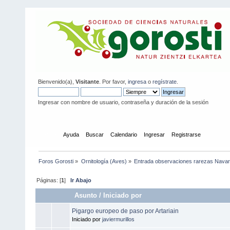
Bienvenido(a),
Visitante
. Por favor,
ingresa
o
regístrate
.
Ingresar con nombre de usuario, contraseña y duración de la sesión
Inicio
Ayuda
Buscar
Calendario
Ingresar
Registrarse
Foros Gorosti
»
Ornitología (Aves)
»
Entrada observaciones rarezas Navar
Páginas: [
1
]
Ir Abajo
Asunto
/
Iniciado por
Pigargo europeo de paso por Artariain
Iniciado por
javiermurillos