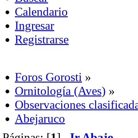
Calendario
Ingresar
Registrarse
Foros Gorosti
»
Ornitología (Aves)
»
Observaciones clasificada
Abejaruco
Páginas: [
1
]
Ir Abajo