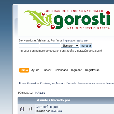
Bienvenido(a),
Visitante
. Por favor,
ingresa
o
regístrate
.
Ingresar con nombre de usuario, contraseña y duración de la sesión
Inicio
Ayuda
Buscar
Calendario
Ingresar
Registrarse
Foros Gorosti
»
Ornitología (Aves)
»
Entrada observaciones rarezas Navar
Páginas: [
1
]
Ir Abajo
Asunto
/
Iniciado por
Carricerín cejudo
Iniciado por
Javi Sola