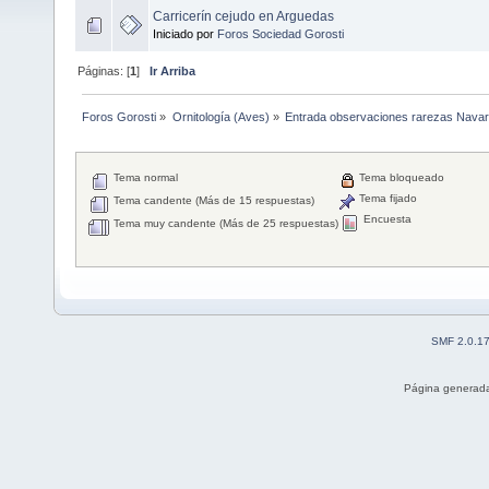
Carricerín cejudo en Arguedas
Iniciado por
Foros Sociedad Gorosti
Páginas: [
1
]
Ir Arriba
Foros Gorosti
»
Ornitología (Aves)
»
Entrada observaciones rarezas Navar
Tema normal
Tema bloqueado
Tema fijado
Tema candente (Más de 15 respuestas)
Encuesta
Tema muy candente (Más de 25 respuestas)
SMF 2.0.1
Página generada