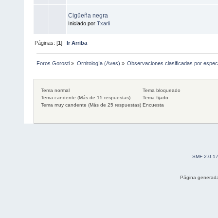
Cigüeña negra
Iniciado por
Txarli
Páginas: [
1
]
Ir Arriba
Foros Gorosti
»
Ornitología (Aves)
»
Observaciones clasificadas por espec
Tema normal
Tema bloqueado
Tema candente (Más de 15 respuestas)
Tema fijado
Tema muy candente (Más de 25 respuestas)
Encuesta
SMF 2.0.1
Página generada