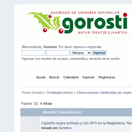
Bienvenido(a),
Visitante
. Por favor,
ingresa
o
regístrate
.
Ingresar con nombre de usuario, contraseña y duración de la sesión
Inicio
Ayuda
Buscar
Calendario
Ingresar
Registrarse
Foros Gorosti
»
Ornitología (Aves)
»
Observaciones clasificadas por espec
Páginas: [
1
]
Ir Abajo
Asunto
/
Iniciado por
Cigüeña negra anillada y con GPS en la Magdalena. No
Iniciado por
Danieltxo