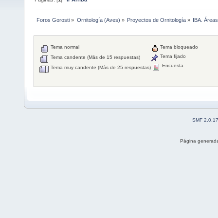
Foros Gorosti
»
Ornitología (Aves)
»
Proyectos de Ornitología
»
IBA. Áreas
Tema normal
Tema bloqueado
Tema fijado
Tema candente (Más de 15 respuestas)
Encuesta
Tema muy candente (Más de 25 respuestas)
SMF 2.0.1
Página generada