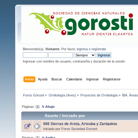
Bienvenido(a),
Visitante
. Por favor,
ingresa
o
regístrate
.
Ingresar con nombre de usuario, contraseña y duración de la sesión
Inicio
Ayuda
Buscar
Calendario
Ingresar
Registrarse
Foros Gorosti
»
Ornitología (Aves)
»
Proyectos de Ornitología
»
IBA. Áreas
Páginas: [
1
]
Ir Abajo
Asunto
/
Iniciado por
086 Sierras de Areta, Artxuba y Zariquieta
Iniciado por
Foros Sociedad Gorosti
Páginas: [
1
]
Ir Arriba