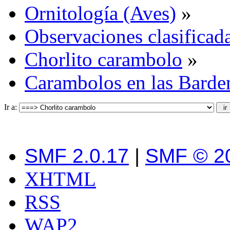
Ornitología (Aves)
»
Observaciones clasificada
Chorlito carambolo
»
Carambolos en las Barde
Ir a:
SMF 2.0.17
|
SMF © 2
XHTML
RSS
WAP2