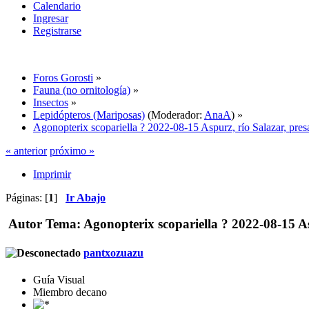
Calendario
Ingresar
Registrarse
Foros Gorosti
»
Fauna (no ornitología)
»
Insectos
»
Lepidópteros (Mariposas)
(Moderador:
AnaA
) »
Agonopterix scopariella ? 2022-08-15 Aspurz, río Salazar, pres
« anterior
próximo »
Imprimir
Páginas: [
1
]
Ir Abajo
Autor
Tema: Agonopterix scopariella ? 2022-08-15 As
pantxozuazu
Guía Visual
Miembro decano