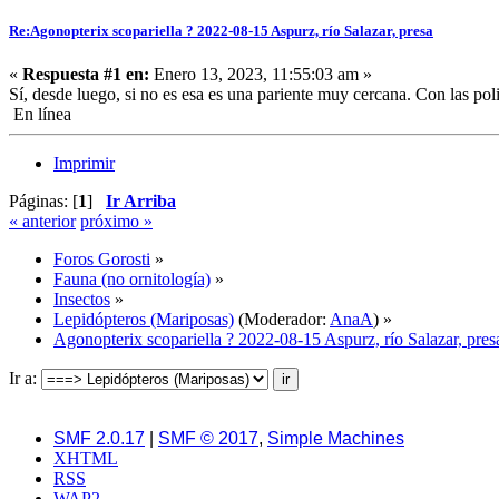
Re:Agonopterix scopariella ? 2022-08-15 Aspurz, río Salazar, presa
«
Respuesta #1 en:
Enero 13, 2023, 11:55:03 am »
Sí, desde luego, si no es esa es una pariente muy cercana. Con las pol
En línea
Imprimir
Páginas: [
1
]
Ir Arriba
« anterior
próximo »
Foros Gorosti
»
Fauna (no ornitología)
»
Insectos
»
Lepidópteros (Mariposas)
(Moderador:
AnaA
) »
Agonopterix scopariella ? 2022-08-15 Aspurz, río Salazar, pres
Ir a:
SMF 2.0.17
|
SMF © 2017
,
Simple Machines
XHTML
RSS
WAP2