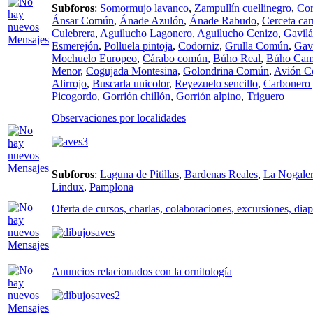
Subforos
:
Somormujo lavanco
,
Zampullín cuellinegro
,
Cor
Ánsar Común
,
Ánade Azulón
,
Ánade Rabudo
,
Cerceta car
Culebrera
,
Aguilucho Lagonero
,
Aguilucho Cenizo
,
Gavil
Esmerejón
,
Polluela pintoja
,
Codorniz
,
Grulla Común
,
Gavi
Mochuelo Europeo
,
Cárabo común
,
Búho Real
,
Búho Cam
Menor
,
Cogujada Montesina
,
Golondrina Común
,
Avión 
Alirrojo
,
Buscarla unicolor
,
Reyezuelo sencillo
,
Carbonero 
Picogordo
,
Gorrión chillón
,
Gorrión alpino
,
Triguero
Observaciones por localidades
Subforos
:
Laguna de Pitillas
,
Bardenas Reales
,
La Nogaler
Lindux
,
Pamplona
Oferta de cursos, charlas, colaboraciones, excursiones, dia
Anuncios relacionados con la ornitología