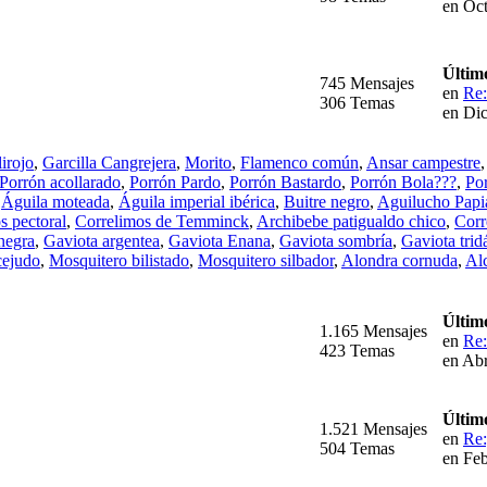
en Oct
Últim
745 Mensajes
en
Re:
306 Temas
en Di
irojo
,
Garcilla Cangrejera
,
Morito
,
Flamenco común
,
Ansar campestre
Porrón acollarado
,
Porrón Pardo
,
Porrón Bastardo
,
Porrón Bola???
,
Po
,
Águila moteada
,
Águila imperial ibérica
,
Buitre negro
,
Aguilucho Papi
s pectoral
,
Correlimos de Temminck
,
Archibebe patigualdo chico
,
Corr
negra
,
Gaviota argentea
,
Gaviota Enana
,
Gaviota sombría
,
Gaviota tridá
cejudo
,
Mosquitero bilistado
,
Mosquitero silbador
,
Alondra cornuda
,
Al
Últim
1.165 Mensajes
en
Re:
423 Temas
en Abr
Últim
1.521 Mensajes
en
Re:
504 Temas
en Feb