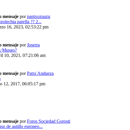
o mensaje
por
pantxozuazu
rolechia parella ?? 2...
rzo 16, 2023, 02:53:22 pm
o mensaje
por
Joserra
:¿Musgo?
il 10, 2021, 07:21:06 am
o mensaje
por
Patxi Andueza
a
io 12, 2017, 06:05:17 pm
o mensaje
por
Foros Sociedad Gorosti
so de autillo europeo...