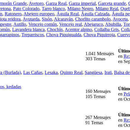
morán Grande
,
Avetoro
,
Garza Real
,
Garza imperial
,
Garceta grande
,
retona
,
Pato Colorado
,
Tarro blanco
,
Milano Negro
,
Milano Real
,
Queb
án
,
Ratonero
,
Abejero europeo
,
Águila Real
,
Águila Calzada
,
Águila pe
ota reidora
,
Avutarda
,
Sisón
,
Alcaraván
,
Chorlito carambolo
,
Avoceta
,
pestre
,
Autillo
,
Vencejo común
,
Vencejo real
,
Abejaruco
,
Abubilla
,
Tor
Común
,
Lavandera blanca
,
Chochín
,
Acentor alpino
,
Collalba Gris
,
Coll
garrapinos
,
Treparriscos
,
Chova Piquigualda
,
Chova Piquirroja
,
Cuerv
Últim
1.041 Mensajes
en
Re:
303 Temas
en Sep
a (Burlada)
,
Las Cañas
,
Lesaka
,
Quinto Real
,
Sangüesa
,
Irati
,
Balsa d
pos, kedadas
Últim
160 Mensajes
en
Pel
105 Temas
en Oct
Últim
267 Mensajes
en
Re:
91 Temas
en Oct