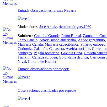
Entrada observaciones rarezas Navarra
Moderadores:
José Ardaiz
,
ricardorodriguez1960
Subforos
:
Colimbo Grande
,
Paiño Boreal
,
Zampullín Cuell
Tarro Canelo
,
Ánade silbón americano
,
Ánade gargantillo
,
Malvasía Canela
,
Malvasía cabeciblanca
,
Pigargo europeo
Codorniz
,
Calamón
,
Canastera
,
Avefria sociable
,
Correlimo
patinegro
,
Págalo pomarino
,
Gaviota Cana
,
Gaviota cabeci
Franklin
,
Carraca europea
,
Golondrina daúrica
,
Carricerín 
Nival
,
Cotorra de Kramer
Entrada observaciones por especie
Observaciones clasificadas por especie