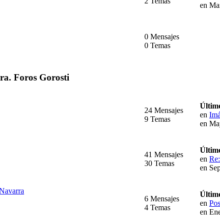
2 Temas
en Ma
0 Mensajes
0 Temas
rra. Foros Gorosti
Últim
24 Mensajes
en
Imá
9 Temas
en Ma
Últim
41 Mensajes
en
Re:
30 Temas
en Sep
 Navarra
Últim
6 Mensajes
en
Pos
4 Temas
en Ene