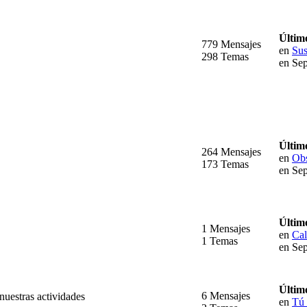
Últim
779 Mensajes
en
Sus
298 Temas
en Sep
Últim
264 Mensajes
en
Obs
173 Temas
en Sep
Últim
1 Mensajes
en
Cal
1 Temas
en Sep
Últim
6 Mensajes
uestras actividades
en
Tú 