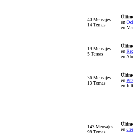
Últim
40 Mensajes
en
Och
14 Temas
en Ma
Últim
19 Mensajes
en
Re
5 Temas
en Abr
Últim
36 Mensajes
en
Pit
13 Temas
en Jul
Últim
143 Mensajes
en
Cen
98 Temas