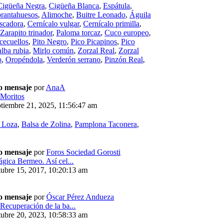
Cigüeña Negra
,
Cigüeña Blanca
,
Espátula
,
rantahuesos
,
Alimoche
,
Buitre Leonado
,
Águila
scadora
,
Cernícalo vulgar
,
Cernícalo primilla
,
Zarapito trinador
,
Paloma torcaz
,
Cuco europeo
,
cecuellos
,
Pito Negro
,
Pico Picapinos
,
Pico
alba rubia
,
Mirlo común
,
Zorzal Real
,
Zorzal
o
,
Oropéndola
,
Verderón serrano
,
Pinzón Real
,
o mensaje
por
AnaA
Moritos
tiembre 21, 2025, 11:56:47 am
e Loza
,
Balsa de Zolina
,
Pamplona Taconera
,
o mensaje
por
Foros Sociedad Gorosti
ágica Bermeo. Así cel...
ubre 15, 2017, 10:20:13 am
o mensaje
por
Óscar Pérez Andueza
Recuperación de la ba...
ubre 20, 2023, 10:58:33 am