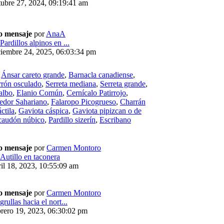
ubre 27, 2024, 09:19:41 am
o mensaje
por
AnaA
Pardillos alpinos en ...
ciembre 24, 2025, 06:03:34 pm
,
Ánsar careto grande
,
Barnacla canadiense
,
rrón osculado
,
Serreta mediana
,
Serreta grande
,
albo
,
Elanio Común
,
Cernícalo Patirrojo
,
edor Sahariano
,
Falaropo Picogrueso
,
Charrán
ctila
,
Gaviota cáspica
,
Gaviota pipizcan o de
caudón núbico
,
Pardillo sizerín
,
Escribano
o mensaje
por
Carmen Montoro
Autillo en taconera
il 18, 2023, 10:55:09 am
o mensaje
por
Carmen Montoro
grullas hacia el nort...
rero 19, 2023, 06:30:02 pm