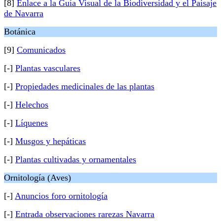
[8]
Enlace a la Guía Visual de la Biodiversidad y el Paisaje
de Navarra
Botánica
[9]
Comunicados
[-]
Plantas vasculares
[-]
Propiedades medicinales de las plantas
[-]
Helechos
[-]
Líquenes
[-]
Musgos y hepáticas
[-]
Plantas cultivadas y ornamentales
Ornitología (Aves)
[-]
Anuncios foro ornitología
[-]
Entrada observaciones rarezas Navarra