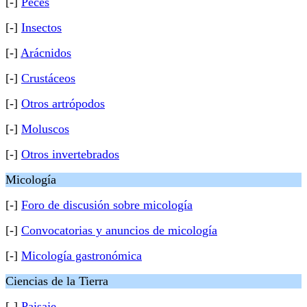
[-]
Peces
[-]
Insectos
[-]
Arácnidos
[-]
Crustáceos
[-]
Otros artrópodos
[-]
Moluscos
[-]
Otros invertebrados
Micología
[-]
Foro de discusión sobre micología
[-]
Convocatorias y anuncios de micología
[-]
Micología gastronómica
Ciencias de la Tierra
[-]
Paisaje