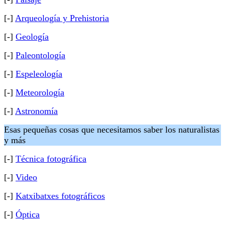
[-]
Arqueología y Prehistoria
[-]
Geología
[-]
Paleontología
[-]
Espeleología
[-]
Meteorología
[-]
Astronomía
Esas pequeñas cosas que necesitamos saber los naturalistas
y más
[-]
Técnica fotográfica
[-]
Video
[-]
Katxibatxes fotográficos
[-]
Óptica