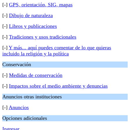
[-]
GPS, orientación, SIG, mapas
[-]
Dibujo de naturaleza
[-]
Libros y publicaciones
[-]
Tradiciones y usos tradicionales
[-]
Y más... aquí puedes comentar de lo que quieras
incluido la religión y la política
Conservación
[-]
Medidas de conservación
[-]
Impactos sobre el medio ambiente y denuncias
Anuncios otras instituciones
[-]
Anuncios
Opciones adicionales
Ingresar