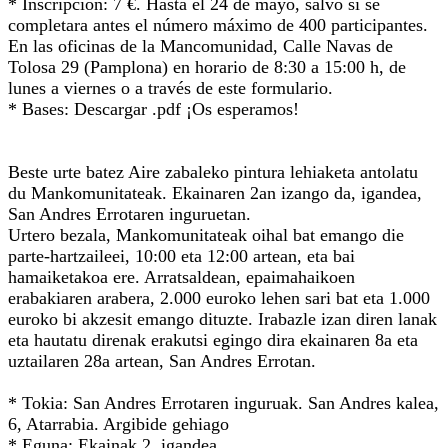
* Inscripción: 7 €. Hasta el 24 de mayo, salvo si se
completara antes el número máximo de 400 participantes.
En las oficinas de la Mancomunidad, Calle Navas de
Tolosa 29 (Pamplona) en horario de 8:30 a 15:00 h, de
lunes a viernes o a través de este formulario.
* Bases: Descargar .pdf ¡Os esperamos!
Beste urte batez Aire zabaleko pintura lehiaketa antolatu
du Mankomunitateak. Ekainaren 2an izango da, igandea,
San Andres Errotaren inguruetan.
Urtero bezala, Mankomunitateak oihal bat emango die
parte-hartzaileei, 10:00 eta 12:00 artean, eta bai
hamaiketakoa ere. Arratsaldean, epaimahaikoen
erabakiaren arabera, 2.000 euroko lehen sari bat eta 1.000
euroko bi akzesit emango dituzte. Irabazle izan diren lanak
eta hautatu direnak erakutsi egingo dira ekainaren 8a eta
uztailaren 28a artean, San Andres Errotan.
* Tokia: San Andres Errotaren inguruak. San Andres kalea,
6, Atarrabia. Argibide gehiago
* Eguna: Ekainak 2, igandea.