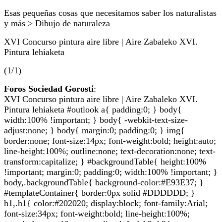
Esas pequeñas cosas que necesitamos saber los naturalistas
y más > Dibujo de naturaleza
XVI Concurso pintura aire libre | Aire Zabaleko XVI.
Pintura lehiaketa
(1/1)
Foros Sociedad Gorosti
:
XVI Concurso pintura aire libre | Aire Zabaleko XVI.
Pintura lehiaketa #outlook a{ padding:0; } body{
width:100% !important; } body{ -webkit-text-size-
adjust:none; } body{ margin:0; padding:0; } img{
border:none; font-size:14px; font-weight:bold; height:auto;
line-height:100%; outline:none; text-decoration:none; text-
transform:capitalize; } #backgroundTable{ height:100%
!important; margin:0; padding:0; width:100% !important; }
body,.backgroundTable{ background-color:#E93E37; }
#templateContainer{ border:0px solid #DDDDDD; }
h1,.h1{ color:#202020; display:block; font-family:Arial;
font-size:34px; font-weight:bold; line-height:100%;