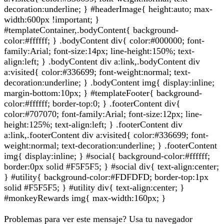
decoration:underline; } #headerImage{ height:auto; max-
width:600px !important; }
#templateContainer,.bodyContent{ background-
color:#ffffff; } .bodyContent div{ color:#000000; font-
family:Arial; font-size:14px; line-height:150%; text-
align:left; } .bodyContent div a:link,.bodyContent div
a:visited{ color:#336699; font-weight:normal; text-
decoration:underline; } .bodyContent img{ display:inline;
margin-bottom:10px; } #templateFooter{ background-
color:#ffffff; border-top:0; } .footerContent div{
color:#707070; font-family:Arial; font-size:12px; line-
height:125%; text-align:left; } .footerContent div
a:link,.footerContent div a:visited{ color:#336699; font-
weight:normal; text-decoration:underline; } .footerContent
img{ display:inline; } #social{ background-color:#ffffff;
border:0px solid #F5F5F5; } #social div{ text-align:center;
} #utility{ background-color:#FDFDFD; border-top:1px
solid #F5F5F5; } #utility div{ text-align:center; }
#monkeyRewards img{ max-width:160px; }
Problemas para ver este mensaje? Usa tu navegador