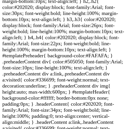
margin-bottom:10px; text-align:left; } h2,.h2{
color:#202020; display:block; font-family:Arial; font-
size:30px; font-weight:bold; line-height:100%; margin-
bottom:10px; text-align:left; } h3,.h3{ color:#202020;
display:block; font-family:Arial; font-size:26px; font-
weight:bold; line-height:100%; margin-bottom:10px; text-
align:left; } h4,.h4{ color:#202020; display:block; font-
family:Arial; font-size:22px; font-weight:bold; line-
height:100%; margin-bottom:10px; text-align:left; }
#templatePreheader{ background-color:#FAFAFA; }
.preheaderContent div{ color:#505050; font-family:Arial;
font-size:10px; line-height:100%; text-align:left; }
.preheaderContent div a:link,.preheaderContent div
a:visited{ color:#336699; font-weight:normal; text-
decoration:underline; } .preheaderContent div img{
height:auto; max-width:600px; } #templateHeader{
background-color:#ffffff; border-bottom:0px none;
padding:0px; } .headerContent{ color:#202020; font-
family:Arial; font-size:34px; font-weight:bold; line-
height:100%; padding:0; text-align:center; vertical-
align:middle; } .headerContent a:link,.headerContent
a:visited{ color:#336699; font-weight:normal; text-