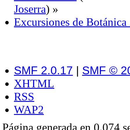
Joserra
) »
Excursiones de Botánica
SMF 2.0.17
|
SMF © 2
XHTML
RSS
WAP2
Página generada en 0.074 s