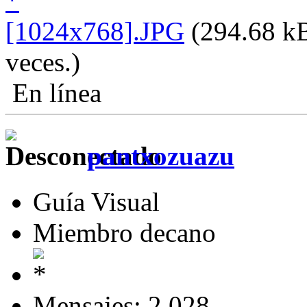
[1024x768].JPG
(294.68 kB
veces.)
En línea
pantxozuazu
Guía Visual
Miembro decano
Mensajes: 2.028