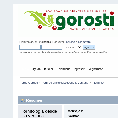
Bienvenido(a),
Visitante
. Por favor,
ingresa
o
regístrate
.
Ingresar con nombre de usuario, contraseña y duración de la sesión
Inicio
Ayuda
Buscar
Calendario
Ingresar
Registrarse
Foros Gorosti
»
Perfil de ornitologia desde la ventana 
»
Resumen
Información del Perfil
Resumen
ornitologia desde 
Mensajes:
la ventana 
Karma: