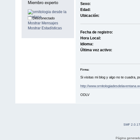
Miembro experto
Sexo:
Edad:
Ubicación:
Desconectado
Mostrar Mensajes
Mostrar Estadísticas
Fecha de registro:
Hora Local:
Idioma:
Última vez activo:
Firma:
Si visitas mi blog y algo no te cuadra
http://www.ornitologiadesdelaventana.
ODLV
SMF 2.0.1
Página generada