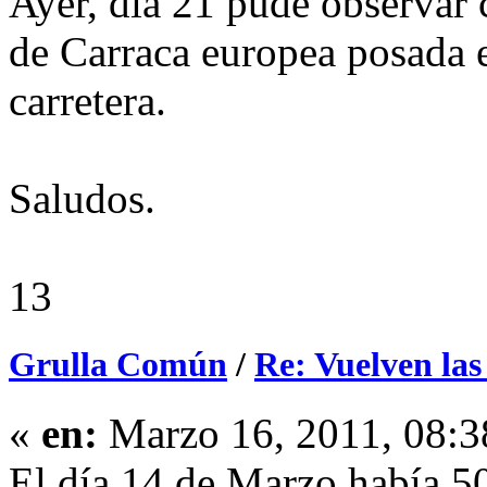
Ayer, día 21 pude observar 
de Carraca europea posada e
carretera.
Saludos.
13
Grulla Común
/
Re: Vuelven las
«
en:
Marzo 16, 2011, 08:3
El día 14 de Marzo había 50