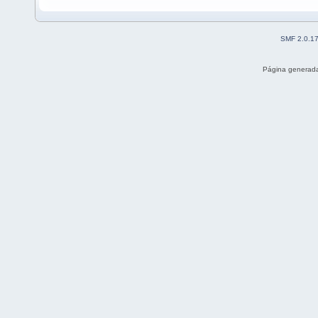
SMF 2.0.1
Página generada