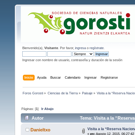
Bienvenido(a),
Visitante
. Por favor,
ingresa
o
regístrate
.
Ingresar con nombre de usuario, contraseña y duración de la sesión
Inicio
Ayuda
Buscar
Calendario
Ingresar
Registrarse
Foros Gorosti
»
Ciencias de la Tierra
»
Paisaje
»
Visita a la “Reserva Nacio
Páginas: [
1
]
Ir Abajo
Autor
Tema: Visita a la “Reserva
Visita a la “Reserva Nacion
Danieltxo
«
en:
Agosto 12, 2015, 06:27:42