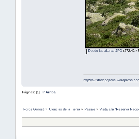
Desde las alturas.JPG
(272.42 kB
http://avistadepajaros.wordpress.co
Páginas: [
1
]
Ir Arriba
Foros Gorosti
»
Ciencias de la Tierra
»
Paisaje
»
Visita a la “Reserva Nacio