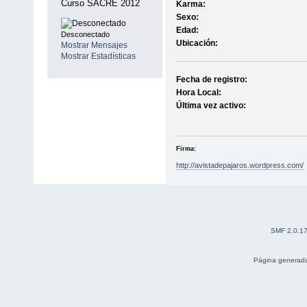
Curso SACRE 2012
Karma:
Sexo:
Edad:
Desconectado
Ubicación:
Mostrar Mensajes
Mostrar Estadísticas
Fecha de registro:
Hora Local:
Última vez activo:
Firma:
http://avistadepajaros.wordpress.com/
SMF 2.0.1
Página generada