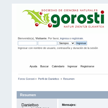
Bienvenido(a),
Visitante
. Por favor,
ingresa
o
regístrate
.
Ingresar con nombre de usuario, contraseña y duración de la sesión
Inicio
Ayuda
Buscar
Calendario
Ingresar
Registrarse
Foros Gorosti
»
Perfil de Danieltxo 
»
Resumen
Información del Perfil
Resumen
Danieltxo 
Mensajes: