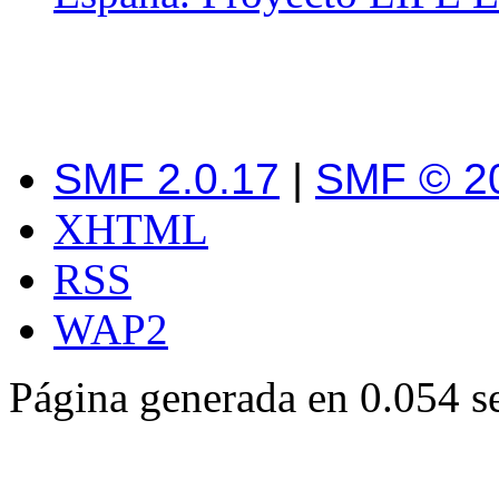
SMF 2.0.17
|
SMF © 2
XHTML
RSS
WAP2
Página generada en 0.054 s