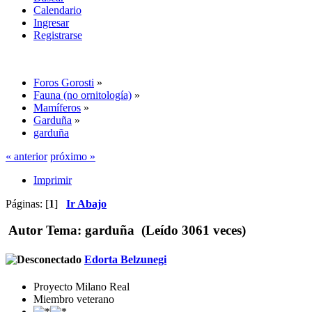
Calendario
Ingresar
Registrarse
Foros Gorosti
»
Fauna (no ornitología)
»
Mamíferos
»
Garduña
»
garduña
« anterior
próximo »
Imprimir
Páginas: [
1
]
Ir Abajo
Autor
Tema: garduña (Leído 3061 veces)
Edorta Belzunegi
Proyecto Milano Real
Miembro veterano