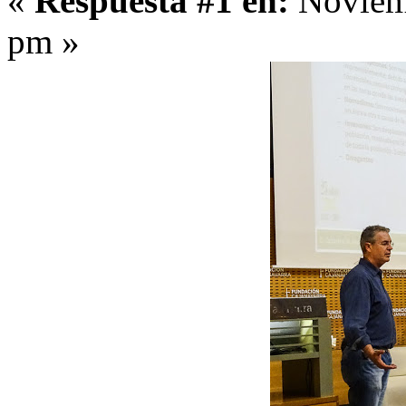
«
Respuesta #1 en:
Noviemb
pm »