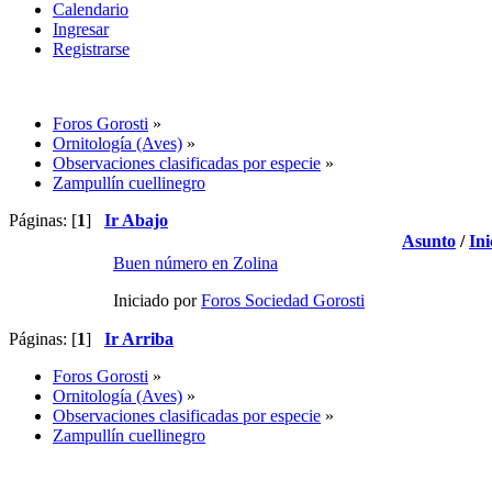
Calendario
Ingresar
Registrarse
Foros Gorosti
»
Ornitología (Aves)
»
Observaciones clasificadas por especie
»
Zampullín cuellinegro
Páginas: [
1
]
Ir Abajo
Asunto
/
Ini
Buen número en Zolina
Iniciado por
Foros Sociedad Gorosti
Páginas: [
1
]
Ir Arriba
Foros Gorosti
»
Ornitología (Aves)
»
Observaciones clasificadas por especie
»
Zampullín cuellinegro