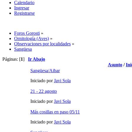
Calendario
Ingresar
Registrarse
Foros Gorosti
»
Ornitología (Aves)
»
Observaciones por localidades
»
Sangüesa
Páginas: [
1
]
Ir Abajo
Asunto
/
Ini
Sangüesa/Aibar
Iniciado por
Javi Sola
21 - 22 agosto
Iniciado por
Javi Sola
Más cosillas en paso 05/11
Iniciado por
Javi Sola