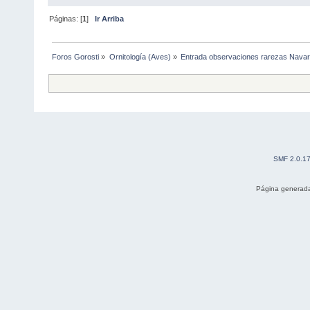
Páginas: [
1
]
Ir Arriba
Foros Gorosti
»
Ornitología (Aves)
»
Entrada observaciones rarezas Navar
SMF 2.0.1
Página generada