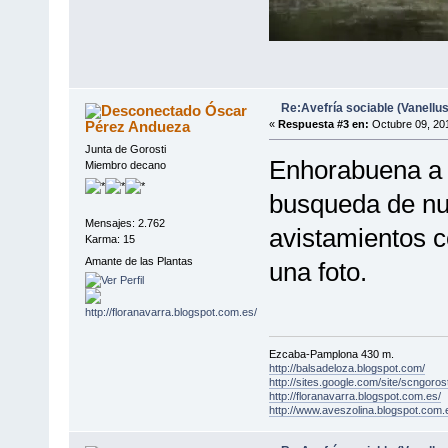
Re:Avefría sociable (Vanellus
Óscar
Pérez Andueza
«
Respuesta #3 en:
Octubre 09, 201
Junta de Gorosti
Enhorabuena a l
Miembro decano
busqueda de nu
Mensajes: 2.762
avistamientos co
Karma: 15
Amante de las Plantas
una foto.
Ezcaba-Pamplona 430 m.
http://balsadeloza.blogspot.com/
http://sites.google.com/site/scngorost
http://floranavarra.blogspot.com.es/
http://www.aveszolina.blogspot.com.