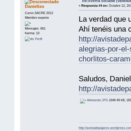
Re:Avefría sociable (Vanellus
Danieltxo
«
Respuesta #4 en:
Octubre 12, 201
Curso SACRE 2012
La verdad que un
Miembro experto
Ahí tenéis una c
Mensajes: 661
Karma: 10
http://avistade
alegrias-por-el
chorlitos-caram
Saludos, Daniel
http://avistade
Aleteando.JPG
(648.49 kB, 181
http://avistadepajaros.wordpress.co