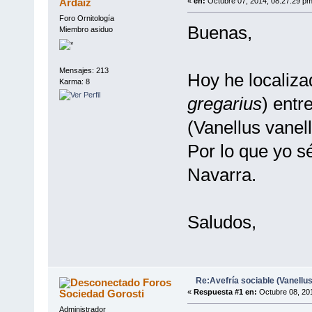
Ardaiz
«
en:
Octubre 07, 2014, 08:27:29 pm
Foro Ornitología
Buenas,
Miembro asiduo
Mensajes: 213
Hoy he localiz
Karma: 8
gregarius
) entr
(Vanellus vanel
Por lo que yo sé
Navarra.
Saludos,
Re:Avefría sociable (Vanellus
Foros
Sociedad Gorosti
«
Respuesta #1 en:
Octubre 08, 201
Administrador