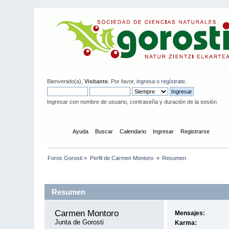
Bienvenido(a),
Visitante
. Por favor,
ingresa
o
regístrate
.
Ingresar con nombre de usuario, contraseña y duración de la sesión
Inicio
Ayuda
Buscar
Calendario
Ingresar
Registrarse
Foros Gorosti
»
Perfil de Carmen Montoro 
»
Resumen
Información del Perfil
Resumen
Carmen Montoro 
Mensajes:
Junta de Gorosti
Karma: