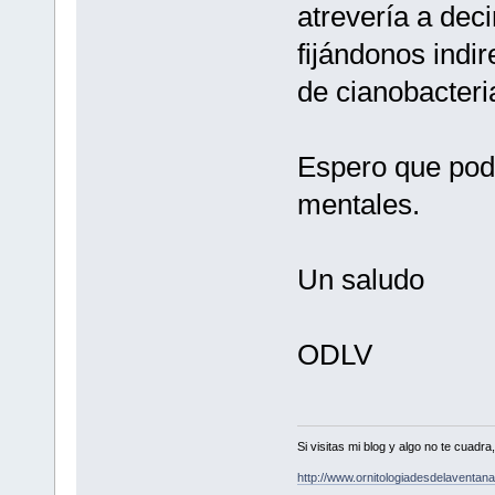
atrevería a dec
fijándonos indi
de cianobacteria
Espero que pod
mentales.
Un saludo
ODLV
Si visitas mi blog y algo no te cuad
http://www.ornitologiadesdelaventa