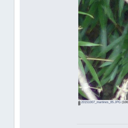
20151007_martines_85.JPG
(100