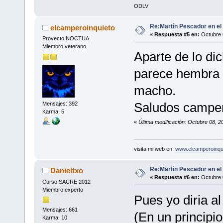
ODLV
Re:Martín Pescador en el
elcamperoinquieto
«
Respuesta #5 en:
Octubre 
Proyecto NOCTUA
Miembro veterano
Aparte de lo di
parece hembra a
macho.
Saludos camper
Mensajes: 392
Karma: 5
«
Última modificación: Octubre 08, 2
visita mi web en
www.elcamperoinqu
Re:Martín Pescador en el
Danieltxo
«
Respuesta #6 en:
Octubre 
Curso SACRE 2012
Miembro experto
Pues yo diria a
Mensajes: 661
(En un principio
Karma: 10