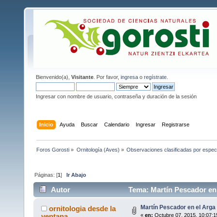
Bienvenido(a),
Visitante
. Por favor,
ingresa
o
regístrate
.
Ingresar con nombre de usuario, contraseña y duración de la sesión
Inicio
Ayuda
Buscar
Calendario
Ingresar
Registrarse
Foros Gorosti
»
Ornitología (Aves)
»
Observaciones clasificadas por espec
Páginas: [
1
]
Ir Abajo
Autor
Tema: Martín Pescador en 
Martín Pescador en el Arga
ornitologia desde la
ventana
«
en:
Octubre 07, 2015, 10:07:1