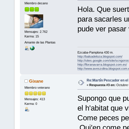
Miembro decano
Hola. Que suert
para sacarles u
pude ver pasar 
Mensajes: 2.762
Karma: 15
Amante de las Plantas
Ezcaba-Pamplona 430 m.
http://balsadeloza.blogspot.com/
http://sites.google.com/site/scngorost
http://floranavarra.blogspot.com.es/
http://www.aveszolina.blogspot.com.
Re:Martín Pescador en el
Gixane
«
Respuesta #3 en:
Octubre 0
Miembro veterano
Supongo que pu
Mensajes: 413
Karma: 0
el h'abitat que v
Come peces peq
Qui'en come p