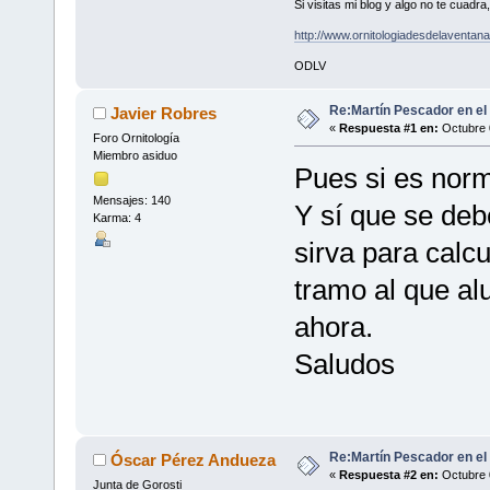
Si visitas mi blog y algo no te cuad
http://www.ornitologiadesdelaventa
ODLV
Re:Martín Pescador en el
Javier Robres
«
Respuesta #1 en:
Octubre 
Foro Ornitología
Miembro asiduo
Pues si es norm
Mensajes: 140
Y sí que se debe
Karma: 4
sirva para calc
tramo al que al
ahora.
Saludos
Re:Martín Pescador en el
Óscar Pérez Andueza
«
Respuesta #2 en:
Octubre 
Junta de Gorosti