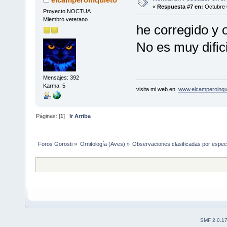
«
Respuesta #7 en:
Octubre 
Proyecto NOCTUA
Miembro veterano
he corregido y
No es muy dificil
Mensajes: 392
Karma: 5
visita mi web en
www.elcamperoinqu
Páginas: [
1
]
Ir Arriba
Foros Gorosti
»
Ornitología (Aves)
»
Observaciones clasificadas por espec
SMF 2.0.1