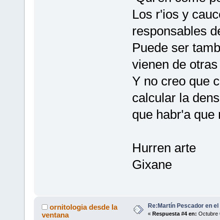
Los r'ios y ca
responsables d
Puede ser tambi
vienen de otras
Y no creo que c
calcular la den
que habr'a que 
Hurren arte
Gixane
Re:Martín Pescador en el
ornitologia desde la
ventana
«
Respuesta #4 en:
Octubre 