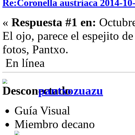
Re:Coronella austriaca 2014-1
«
Respuesta #1 en:
Octubre
El ojo, parece el espejito d
fotos, Pantxo.
En línea
pantxozuazu
Guía Visual
Miembro decano