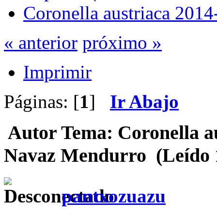
Coronella austriaca 201
« anterior
próximo »
Imprimir
Páginas: [
1
]
Ir Abajo
Autor
Tema: Coronella au
Navaz Mendurro (Leído 1
pantxozuazu