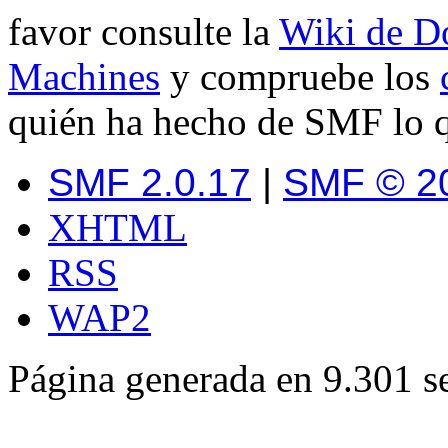
favor consulte la
Wiki de D
Machines
y compruebe los
quién ha hecho de SMF lo q
SMF 2.0.17
|
SMF © 2
XHTML
RSS
WAP2
Página generada en 9.301 s