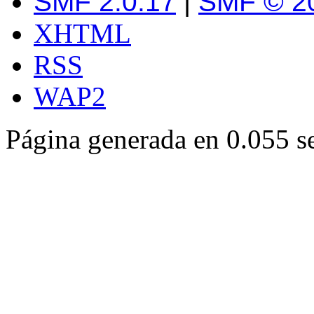
SMF 2.0.17
|
SMF © 2
XHTML
RSS
WAP2
Página generada en 0.055 s