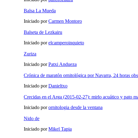
Balsa La Mueda
Iniciado por
Carmen Montoro
Balseta de Lezkairu
Iniciado por
elcamperoinquieto
Zuriza
Iniciado por
Patxi Andueza
Crónica de maratón ornitológica por Navarra, 24 horas ob
Iniciado por
Danieltxo
Crecidas en el Arga (2015-02-27): mirlo acuático y pato m
Iniciado por
ornitologia desde la ventana
Nido de
Iniciado por
Mikel Tapia