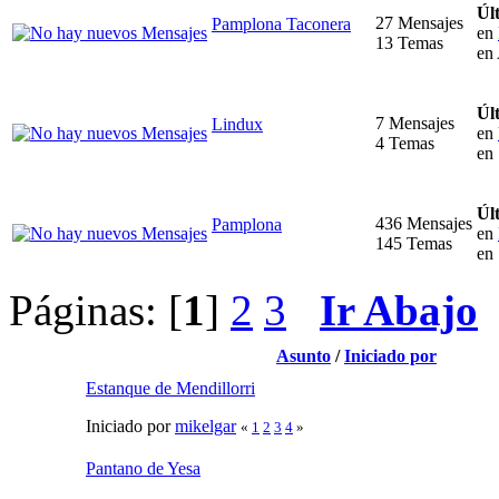
Úl
27 Mensajes
Pamplona Taconera
en
13 Temas
en 
Úl
7 Mensajes
Lindux
en
4 Temas
en
Úl
436 Mensajes
Pamplona
en
145 Temas
en
Páginas: [
1
]
2
3
Ir Abajo
Asunto
/
Iniciado por
Estanque de Mendillorri
Iniciado por
mikelgar
«
1
2
3
4
»
Pantano de Yesa